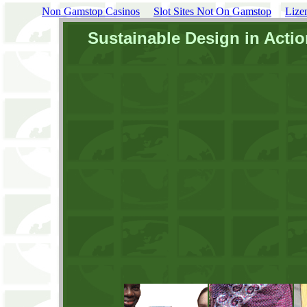
Non Gamstop Casinos
Slot Sites Not On Gamstop
Lize
Sustainable Design in Actio